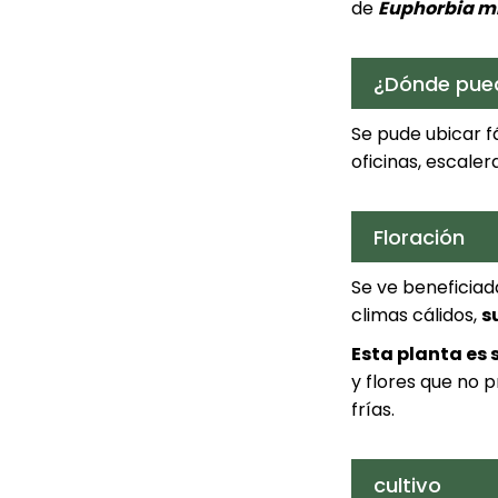
de
Euphorbia mil
¿Dónde pued
Se pude ubicar f
oficinas, escalera
Floración
Se ve beneficiad
climas cálidos,
s
Esta planta es s
y flores que no p
frías.
cultivo