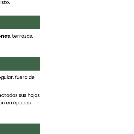
sto.
ones
, terrazas,
gular, fuera de
fectadas sus hojas
ción en épocas