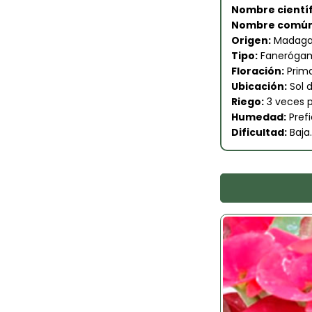
Nombre científ
Nombre común
Origen:
Madaga
Tipo:
Fanerógam
Floración:
Prima
Ubicación:
Sol d
Riego:
3 veces p
Humedad:
Pref
Dificultad:
Baja.