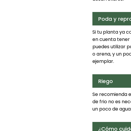
Poda y repr
Si tu planta ya 
en cuenta tener a
puedes utilizar 
o arena, y un po
ejemplar.
Riego
Se recomienda e
de frio no es nec
un poco de agua
¿Cómo cuidar