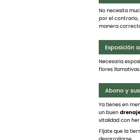
No necesita mucho
por el contrario,
manera correcta,
Exposición al
Necesaria exposic
flores llamativas
Abono y sus
Ya tienes en me
un buen
drenaje
vitalidad con h
Fíjate que la ti
desarrollarse.