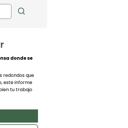
r
ensa donde se
os redondos que
o, este informe
bien tu trabajo