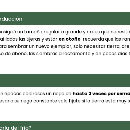
oducción
consiguió un tamaño regular a grande y crees que necesit
filadas las tijeras y estar
en otoño
, recuerda que las r
para sembrar un nuevo ejemplar, solo necesitar tierra, dr
co de abono, las siembras directamente y en pocos días
n épocas calorosas un riego de
hasta 3 veces por sem
esario su riego constante solo fíjate si la tierra esta muy
.
la del frio?