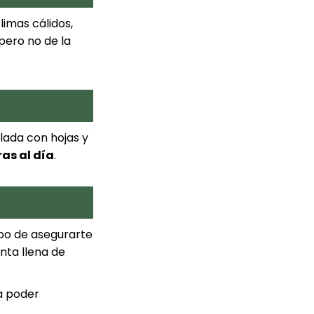
limas cálidos,
 pero no de la
llada con hojas y
ras al día
.
po de asegurarte
ta llena de
a poder