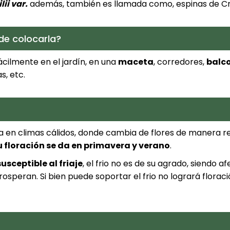
ii var.
además, también es llamada como, espinas de Cri
e colocarla?
ácilmente en el jardín, en una
maceta
, corredores,
balc
s, etc.
a en climas cálidos, donde cambia de flores de manera re
u floración se da en primavera y verano
.
usceptible al friaje
, el frio no es de su agrado, siendo a
rosperan. Si bien puede soportar el frio no logrará flora