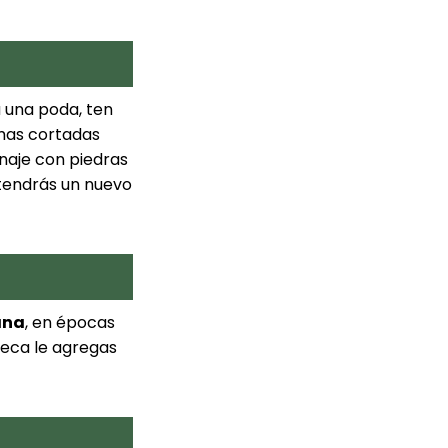
a una poda, ten
amas cortadas
enaje con piedras
 tendrás un nuevo
ana
, en épocas
 seca le agregas