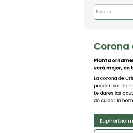
Corona d
Planta ornamen
verá mejor, en t
La corona de Cri
pueden ser de col
te dares las pau
de cuidar la her
Euphorbia mil