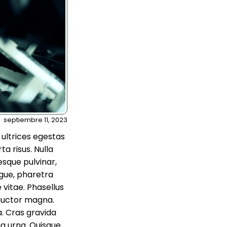
septiembre 11, 2023
 ultrices egestas
ta risus. Nulla
esque pulvinar,
gue, pharetra
e vitae. Phasellus
 auctor magna.
. Cras gravida
nia urna. Quisque