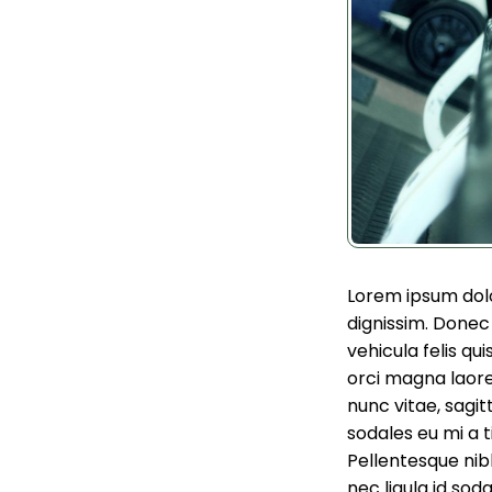
Lorem ipsum dolor
dignissim. Donec u
vehicula felis qu
orci magna laore
nunc vitae, sagitt
sodales eu mi a 
Pellentesque nib
nec ligula id sod