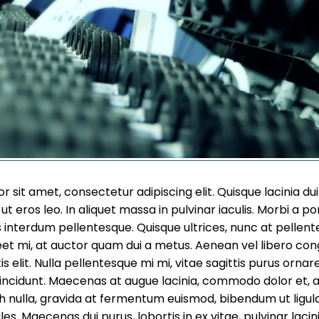
 sit amet, consectetur adipiscing elit. Quisque lacinia dui
t eros leo. In aliquet massa in pulvinar iaculis. Morbi a por
is interdum pellentesque. Quisque ultrices, nunc at pellent
et mi, at auctor quam dui a metus. Aenean vel libero con
is elit. Nulla pellentesque mi mi, vitae sagittis purus ornar
tincidunt. Maecenas at augue lacinia, commodo dolor et,
h nulla, gravida at fermentum euismod, bibendum ut ligula
ales. Maecenas dui purus, lobortis in ex vitae, pulvinar laci