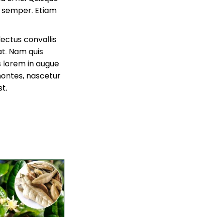
 semper. Etiam
lectus convallis
at. Nam quis
 lorem in augue
montes, nascetur
t.