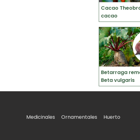
Cacao Theob
cacao
Betarraga rem
Beta vulgaris
Medicinales
Ornamentales
Huerto