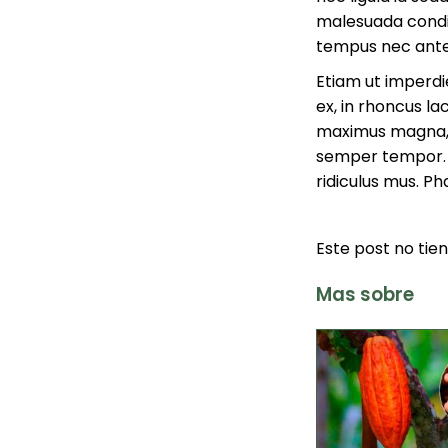
malesuada condi
tempus nec ante
Etiam ut imperdie
ex, in rhoncus la
maximus magna, u
semper tempor. O
ridiculus mus. P
Este post no tie
Mas sobre