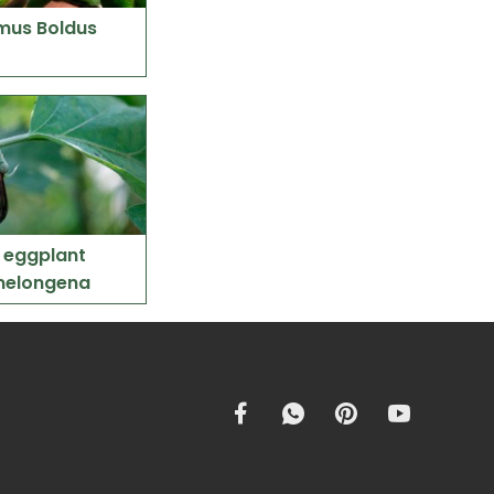
mus Boldus
 eggplant
melongena