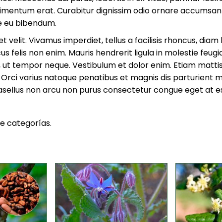
mentum erat. Curabitur dignissim odio ornare accumsan
 eu bibendum.
t velit. Vivamus imperdiet, tellus a facilisis rhoncus, diam 
cus felis non enim. Mauris hendrerit ligula in molestie feugi
t tempor neque. Vestibulum et dolor enim. Etiam mattis
rci varius natoque penatibus et magnis dis parturient 
hasellus non arcu non purus consectetur congue eget at es
ne categorías.