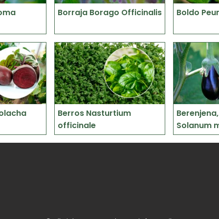
roma
Borraja Borago Officinalis
Boldo Peu
olacha
Berros Nasturtium
Berenjena,
officinale
Solanum 