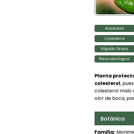
Ansiedad
Colesterol
Hígado Graso
Reumatológico
Planta protect
colesterol
, pue
colesterol malo 
olor de boca, pa
Botánica
Familia:
Monimi