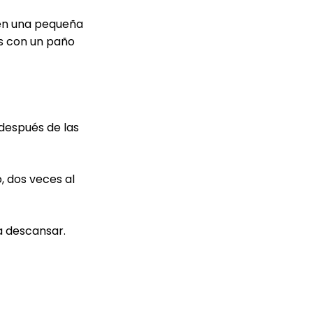
 en una pequeña
as con un paño
 después de las
, dos veces al
 a descansar.