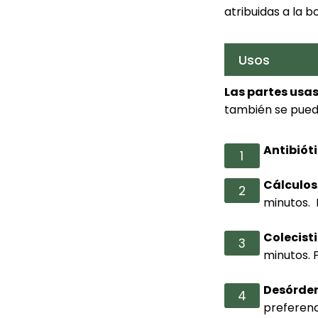
atribuidas a la bo
Usos
Las partes usas
también se puede
Antibiót
Cálculos 
minutos. F
Colecisti
minutos. F
Desórde
preferenc