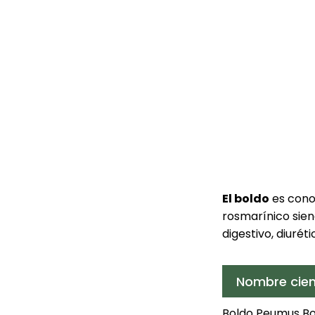
El boldo
es con
rosmarínico sie
digestivo, diuréti
Nombre cien
Boldo Peumus Bold