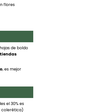
n flores
s hojas de boldo
tiendas
o
, es mejor
les el 30% es
y colerética)