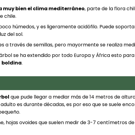
a muy bien el clima mediterráneo
, parte de la flora ch
e chile.
poco húmedos, y es ligeramente acidófilo. Puede soportar
z del sol.
s a través de semillas, pero mayormente se realiza medi
e árbol se ha extendido por todo Europa y África esto par
e
boldina
.
rbol
que pude llegar a mediar más de 14 metros de altura
r adulto es durante décadas, es por eso que se suele enc
 pequeño.
, hojas ovoides que suelen medir de 3-7 centímetros de 