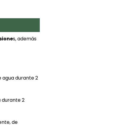
sione
s, además
de agua durante 2
a durante 2
ente, de