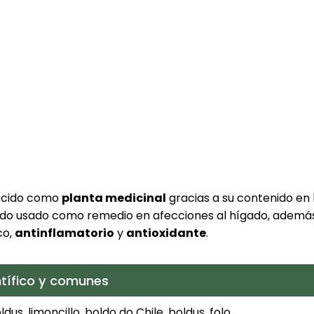
ocido como
planta medicinal
gracias a su contenido en 
ndo usado como remedio en afecciones al hígado, además
co,
antinflamatorio
y
antioxidante
.
tífico y comunes
us, limoncillo, boldo do Chile, boldus, folo.