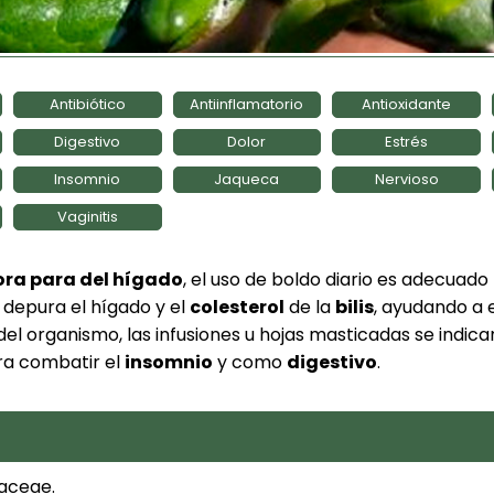
Antibiótico
Antiinflamatorio
Antioxidante
Digestivo
Dolor
Estrés
Insomnio
Jaqueca
Nervioso
Vaginitis
ora para del hígado
, el uso de boldo diario es adecuado 
s depura el hígado y el
colesterol
de la
bilis
, ayudando a e
del organismo, las infusiones u hojas masticadas se indica
ra combatir el
insomnio
y como
digestivo
.
aceae.