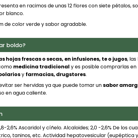
resenta en racimos de unas 12 flores con siete pétalos, so
or blanco.
cm de color verde y sabor agradable.
r boldo?
s hojas frescas o secas, en infusiones, te o jugos
, la
s como
medicina tradicional
y es posible comprarlas en
bolarios
y
farmacias, drugstores
.
evitar ser hervidas ya que puede tomar un
sabor amarg
so en agua caliente.
n
1,8-2,6% Ascaridol y cíñelo. Alcaloides; 2,0 -2,6% De los cua
trico, taninos, etc. Actividad hepatovesicular (eupéptica 