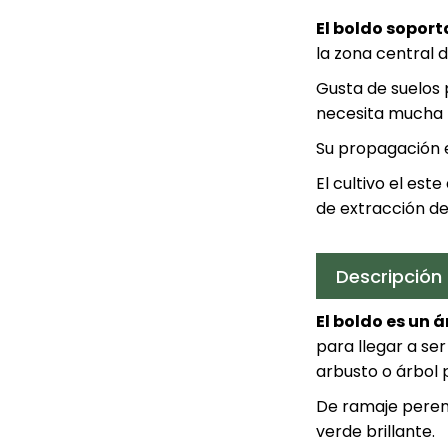
El boldo soport
la zona central d
Gusta de suelos 
necesita mucha lu
Su propagación e
El cultivo el est
de extracción d
Descripción
El boldo es un á
para llegar a se
arbusto o árbol
De ramaje perene
verde brillante.