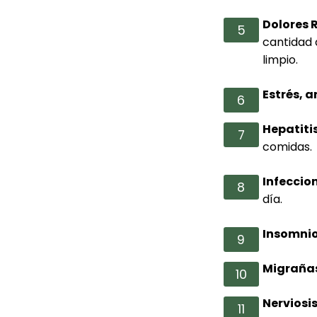
Dolores 
cantidad 
limpio.
Estrés, 
Hepatiti
comidas.
Infeccio
día.
Insomnio
Migraña
Nerviosi