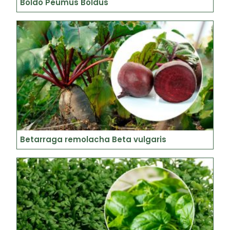
Boldo Peumus Boldus
Betarraga remolacha Beta vulgaris