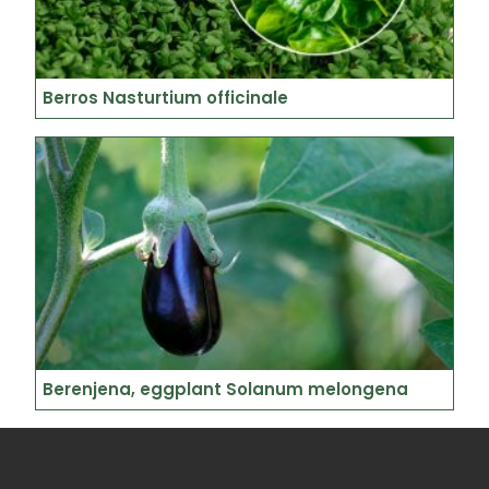
Berros Nasturtium officinale
Berenjena, eggplant Solanum melongena