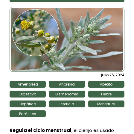
julio 26, 2024
Amenorrea
Anorexia
Apetito
Digestivo
Dismenorrea
Fiebre
Hepático
Ictericia
Menstrual
Parásitos
Regula el ciclo menstrual
, el ajenjo es usado