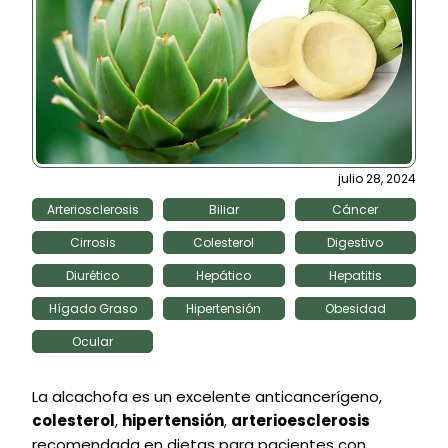
julio 28, 2024
Arteriosclerosis
Biliar
Cáncer
Cirrosis
Colesterol
Digestivo
Diurético
Hepático
Hepatitis
Hígado Graso
Hipertensión
Obesidad
Ocular
La alcachofa es un excelente anticancerígeno,
colesterol
,
hipertensión
,
arterioesclerosis
recomendada en dietas para pacientes con