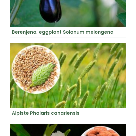
Berenjena, eggplant Solanum melongena
Alpiste Phalaris canariensis