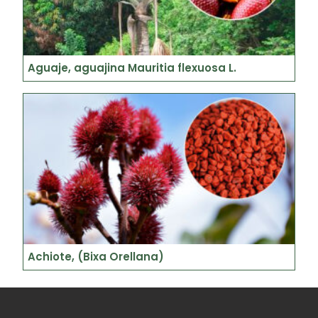
Aguaje, aguajina Mauritia flexuosa L.
Achiote, (Bixa Orellana)