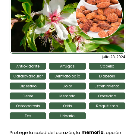
julio 28, 2024
Antioxidante
Arrugas
Cabello
Cardiovascular
Dermatología
Diabetes
Digestivo
Dolor
Estreñimiento
Fiebre
Memoria
Obesidad
Osteoporosis
Otitis
Raquitismo
Tos
Urinario
Protege la salud del corazón, la
memoria
, opción